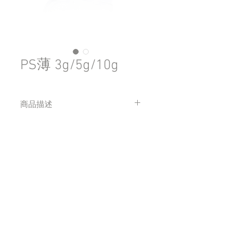
PS薄 3g/5g/10g
商品描述
PS薄有 3g/5g/10g的大小
材質為PS
四海塑膠有限公司
​地址：台中市南屯區嶺東路59之1號
408sihai@gmail.com
​電話:
04-23862681
傳真:
04-23827946