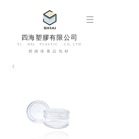
四海塑膠有限公司
S I H A I P L A S T I C C O., L T D.
精緻保養品包材