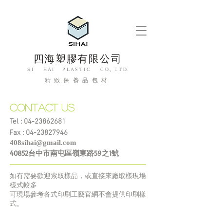
四海塑膠有限公司
S I H A I P L A S T I C C O., L T D.
精緻保養品包材
Contact us
Tel : ​04-23862681
​Fax :
04-23827946
408sihai@gmail.com
​40852台中市南屯區嶺東路59之1號
如有需要歡迎索取樣品，或直接來廠取樣現場
樣式較多
可現場參考各式印刷工藝​官網不會提供印刷樣
式。