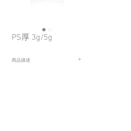
PS厚 3g/5g
商品描述
大小為3g&5g，材質為PS
四海塑膠有限公司
​地址：台中市南屯區嶺東路59之1號
408sihai@gmail.com
​電話:
04-23862681
傳真:
04-23827946