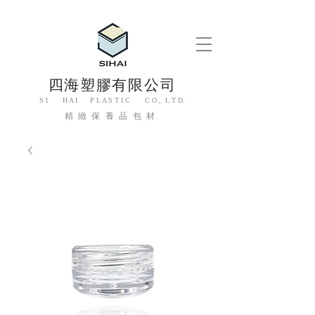
四海塑膠有限公司
S I H A I P L A S T I C C O., L T D.
精緻保養品包材