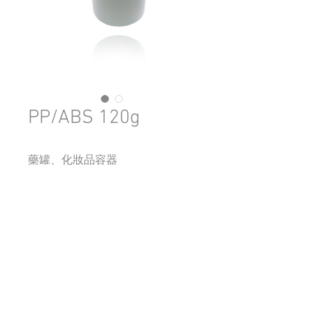
PP/ABS 120g
藥罐、化妝品容器
商品描述
材質可用 PP、ABS。
四海塑膠有限公司
​地址：台中市南屯區嶺東路59之1號