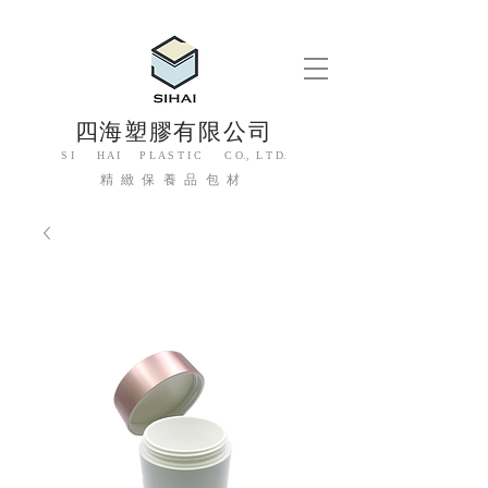
四海塑膠有限公司
S I H A I P L A S T I C C O., L T D.
精緻保養品包材