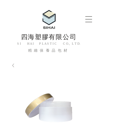
四海塑膠有限公司
S I H A I P L A S T I C C O., L T D.
精緻保養品包材