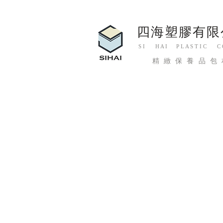
四海塑膠有限
S I H A I P L A S T I C C O.
精緻保養品包