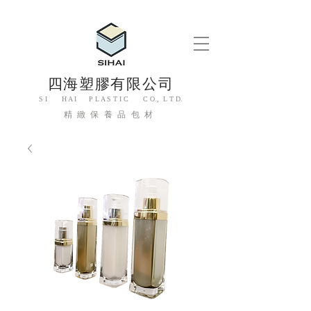
四海塑膠有限公司
S I H A I P L A S T I C C O., L T D.
精緻保養品包材