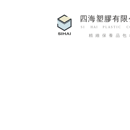
四海塑膠有限
S I H A I P L A S T I C C O.
精緻保養品包