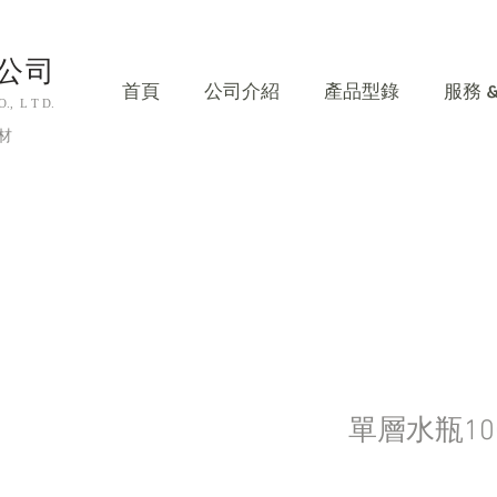
公司
首頁
公司介紹
產品型錄
服務 
, L T D.
材
單層水瓶100