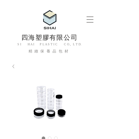
四海塑膠有限公司
S I H A I P L A S T I C C O., L T D.
精緻保養品包材